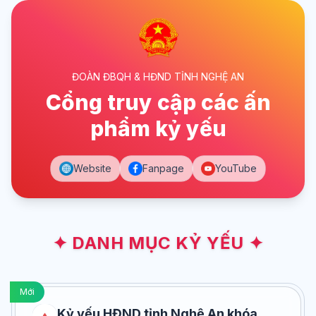
ĐOÀN ĐBQH & HĐND TỈNH NGHỆ AN
Cổng truy cập các ấn
phẩm kỷ yếu
Website
Fanpage
YouTube
✦ DANH MỤC KỶ YẾU ✦
Mới
Kỷ yếu HĐND tỉnh Nghệ An khóa